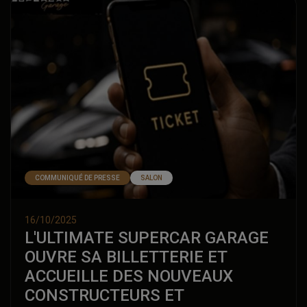
Hyperconnectée et attirée par les expériences rares,
la Gen Z redéfinit les codes du prestige automobile
et pourrait représenter 60 % de la clientèle premium
dès 2025, transformant durablement le marché des
voitures d’exception.
COMMUNIQUÉ DE PRESSE
SALON
16/10/2025
L'ULTIMATE SUPERCAR GARAGE
OUVRE SA BILLETTERIE ET
ACCUEILLE DES NOUVEAUX
CONSTRUCTEURS ET