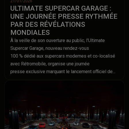
21/01/2026
ULTIMATE SUPERCAR GARAGE :
UNE JOURNÉE PRESSE RYTHMÉE
PAR DES RÉVÉLATIONS
MONDIALES
À la veille de son ouverture au public, l’Ultimate
Supercar Garage, nouveau rendez-vous
100 % dédié aux supercars modernes et co-localisé
avec Rétromobile, organise une journée
presse exclusive marquant le lancement officiel de
l’année automobile ultra-luxe.
De 10h à 20h30, la scène live accueillera les plus
grandes maisons du secteur pour une
succession d’annonces en avant-première, de
révélations mondiales et de prises de parole
stratégiques.