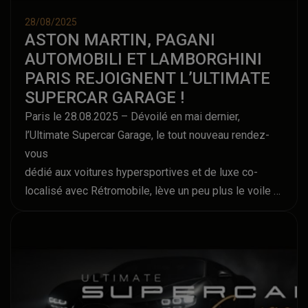
28/08/2025
ASTON MARTIN, PAGANI
AUTOMOBILI ET LAMBORGHINI
PARIS REJOIGNENT L’ULTIMATE
SUPERCAR GARAGE !
Paris le 28.08.2025 – Dévoilé en mai dernier,
l’Ultimate Supercar Garage, le tout nouveau rendez-
vous
dédié aux voitures hypersportives et de luxe co-
localisé avec Rétromobile, lève un peu plus le voile
sur son casting prestigieux. Ainsi, après avoir
annoncé Bugatti, Ferrari représenté par Charles Pozzi
et
Koenigsegg, ce sont aujourd’hui Aston Martin, Pagani
Automobili et Lamborghini Paris, via son
distributeur français Car Lovers, qui confirment leur