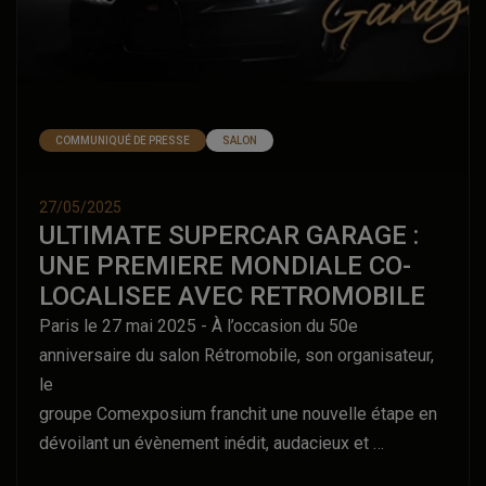
présence sur cette première édition qui s’annonce
déjà mémorable.
COMMUNIQUÉ DE PRESSE
SALON
27/05/2025
ULTIMATE SUPERCAR GARAGE :
UNE PREMIERE MONDIALE CO-
LOCALISEE AVEC RETROMOBILE
Paris le 27 mai 2025 - À l’occasion du 50e
anniversaire du salon Rétromobile, son organisateur,
le
groupe Comexposium franchit une nouvelle étape en
dévoilant un évènement inédit, audacieux et
résolument tourné vers l’avenir : l’Ultimate Supercar