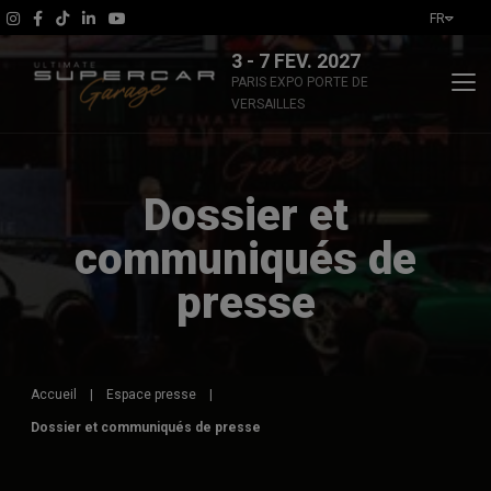
FR
3 - 7 FEV. 2027
PARIS EXPO PORTE DE
VERSAILLES
L'évènement
Dossier et
Actualités
communiqués de
Infos Pratiques
presse
Exposants & animations
Billetterie
Accueil
|
Espace presse
|
Dossier et communiqués de presse